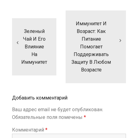
Н
а
Иммунитет И
в
и
Зеленый
Возраст: Как
г
Чай И Его
Питание
а
Влияние
Помогает
ц
На
Поддерживать
и
Иммунитет
Защиту В Любом
я
п
Возрасте
о
з
а
п
Добавить комментарий
и
с
Ваш адрес email не будет опубликован.
я
Обязательные поля помечены
*
м
Комментарий
*