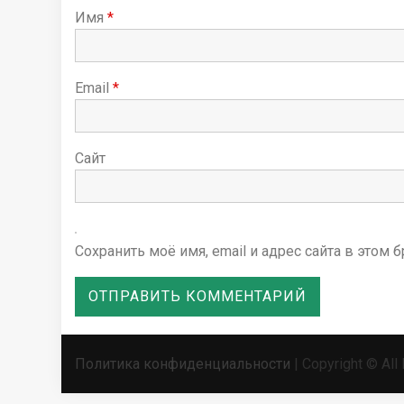
я
Имя
*
м
Email
*
Сайт
Сохранить моё имя, email и адрес сайта в это
Политика конфиденциальности
| Copyright © All