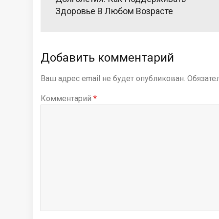
в
Здоровье В Любом Возрасте
и
г
а
Добавить комментарий
ц
Ваш адрес email не будет опубликован.
Обязате
и
я
Комментарий
*
п
о
з
а
п
и
с