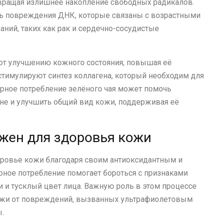
твращая излишнее накопление свободных радикалов.
ть повреждения ДНК, которые связаны с возрастными
ний, таких как рак и сердечно-сосудистые
ют улучшению кожного состояния, повышая её
стимулируют синтез коллагена, который необходим для
рное потребление зелёного чая может помочь
вне и улучшить общий вид кожи, поддерживая её
ажен для здоровья кожи
оровье кожи благодаря своим антиоксидантным и
рное потребление помогает бороться с признаками
и и тусклый цвет лица. Важную роль в этом процессе
ожи от повреждений, вызванных ультрафиолетовым
.