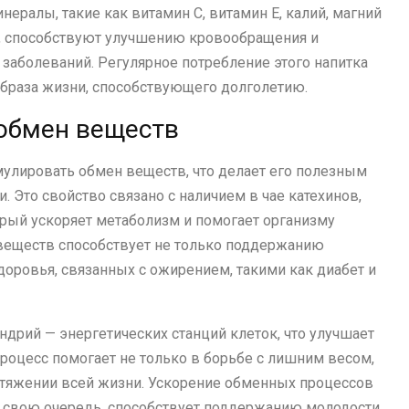
ералы, такие как витамин C, витамин E, калий, магний
, способствуют улучшению кровообращения и
заболеваний. Регулярное потребление этого напитка
браза жизни, способствующего долголетию.
 обмен веществ
мулировать обмен веществ, что делает его полезным
. Это свойство связано с наличием в чае катехинов,
торый ускоряет метаболизм и помогает организму
веществ способствует не только поддержанию
доровья, связанных с ожирением, такими как диабет и
ндрий — энергетических станций клеток, что улучшает
процесс помогает не только в борьбе с лишним весом,
отяжении всей жизни. Ускорение обменных процессов
 в свою очередь, способствует поддержанию молодости