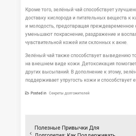
Кроме того, зелёный чай способствует улучше
доставку кислорода и питательных веществ к 
и молодость, предотвращая преждевременное с
уменьшают покраснение, раздражение и воспал
чувствительной кожей или склонных к акне.
Зелёный чай также способствует выведению то
на внешнем виде кожи. Детоксикация помогает
других высыпаний. В дополнение к этому, зелё
поддерживает упругость кожи и способствует 
Posted in
Секреты долгожителей
Н
а
Полезные Привычки Для
Долголетия: Как Поддерживать