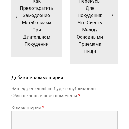
и
Как
Перекусы
г
Предотвратить
Для
а
Замедление
Похудения:
ц
Метаболизма
Что Съесть
и
При
Между
я
п
Длительном
Основными
о
Похудении
Приемами
з
Пищи
а
п
и
с
Добавить комментарий
я
м
Ваш адрес email не будет опубликован.
Обязательные поля помечены
*
Комментарий
*