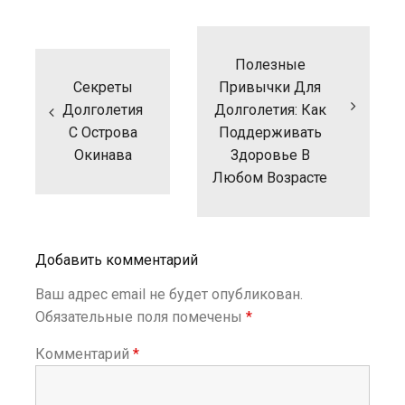
Н
а
Полезные
в
и
Секреты
Привычки Для
г
Долголетия
Долголетия: Как
а
С Острова
Поддерживать
ц
Окинава
Здоровье В
и
Любом Возрасте
я
п
о
з
а
Добавить комментарий
п
и
Ваш адрес email не будет опубликован.
с
Обязательные поля помечены
*
я
м
Комментарий
*