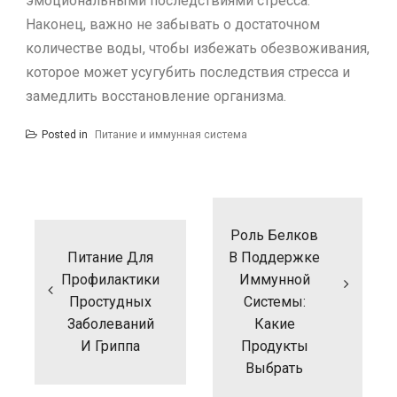
эмоциональными последствиями стресса.
Наконец, важно не забывать о достаточном
количестве воды, чтобы избежать обезвоживания,
которое может усугубить последствия стресса и
замедлить восстановление организма.
Posted in
Питание и иммунная система
Н
а
Роль Белков
в
и
Питание Для
В Поддержке
г
Профилактики
Иммунной
а
Простудных
Системы:
ц
Заболеваний
Какие
и
И Гриппа
Продукты
я
п
Выбрать
о