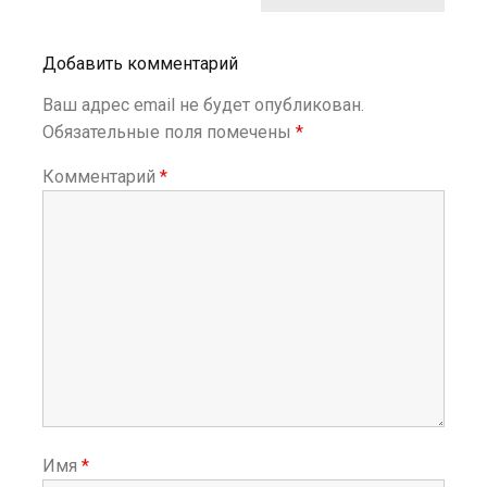
з
а
п
Добавить комментарий
и
с
Ваш адрес email не будет опубликован.
я
Обязательные поля помечены
*
м
Комментарий
*
Имя
*